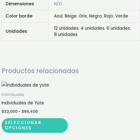
Dimensiones
N/D
Color borde
Azul
,
Beige
,
Gris
,
Negro
,
Rojo
,
Verde
12 unidades
,
4 unidades
,
6 unidades
,
Unidades
8 unidades
Productos relacionados
Rango
Este
de
producto
precios:
Individuales
desde
tiene
Individuales de Yute
$32,000
múltiples
hasta
$
32,000
-
$
86,400
$86,400
variantes.
SELECCIONAR
Las
OPCIONES
opciones
se