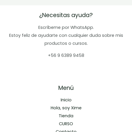
pueden
¿Necesitas ayuda?
elegir
en
Escríbeme por WhatsApp.
la
Estoy feliz de ayudarte con cualquier duda sobre mis
página
productos o cursos.
de
producto
+56 9 6389 9458
Menú
Inicio
Hola, soy Xime
Tienda
CURSO
Contacto