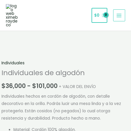
Ir
al
$
0
contenido
Individuales
Rango
de
de
algodón
cantidad
precios:
Individuales
desde
Individuales de algodón
$36,000
$
36,000
-
$
101,000
+ VALOR DEL ENVÍO
hasta
Individuales hechos en cordón de algodón, con detalle
$101,000
decorativo en la orilla. Podrás lucir una mesa linda y a la vez
protegerla. Están cosidos (no pegados) lo cual otorga
resistencia y durabilidad. Producto hecho a mano.
Material: Cordón 100% algodón.