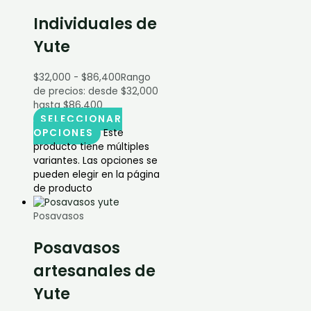
Individuales de
Yute
$
32,000
-
$
86,400
Rango
de precios: desde $32,000
hasta $86,400
SELECCIONAR
OPCIONES
Este
producto tiene múltiples
variantes. Las opciones se
pueden elegir en la página
de producto
Posavasos
Posavasos
artesanales de
Yute