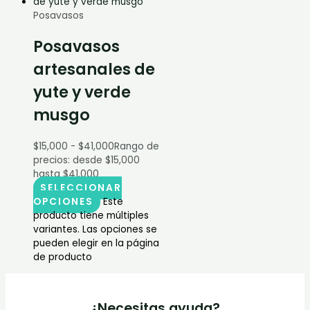
Posavasos
Posavasos
artesanales de
yute y verde
musgo
$
15,000
-
$
41,000
Rango de
precios: desde $15,000
hasta $41,000
SELECCIONAR
OPCIONES
Este
producto tiene múltiples
variantes. Las opciones se
pueden elegir en la página
de producto
¿Necesitas ayuda?