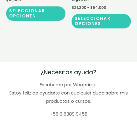
$54,000
página
pá
variantes.
var
$
21,200
-
$
54,000
de
de
SELECCIONAR
Las
La
OPCIONES
producto
pr
SELECCIONAR
opciones
op
OPCIONES
se
se
pueden
pu
elegir
ele
en
en
la
la
página
pá
¿Necesitas ayuda?
de
de
producto
pr
Escríbeme por WhatsApp.
Estoy feliz de ayudarte con cualquier duda sobre mis
productos o cursos.
+56 9 6389 9458