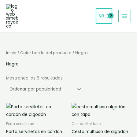
Ir
al
$
0
contenido
Ordenado
Inicio
/ Color borde del producto / Negro
por
popularidad
Negro
Mostrando los 6 resultados
Este
Es
producto
pr
tiene
tie
Porta servilletas
Cestas Multiuso
múltiples
múl
Porta servilletas en cordón
Cesta multiuso de algodón