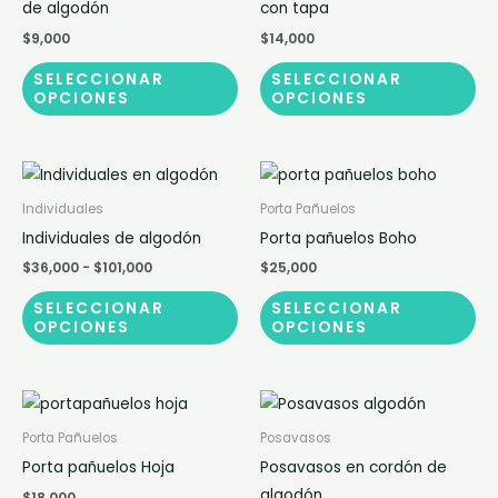
variantes.
var
de algodón
con tapa
Las
La
$
9,000
$
14,000
opciones
op
SELECCIONAR
SELECCIONAR
se
se
OPCIONES
OPCIONES
pueden
pu
elegir
ele
en
en
Rango
Este
Es
de
la
la
producto
pr
precios:
Individuales
Porta Pañuelos
página
pá
desde
tiene
tie
Individuales de algodón
Porta pañuelos Boho
$36,000
de
de
múltiples
múl
hasta
$
36,000
-
$
101,000
$
25,000
$101,000
producto
pr
variantes.
var
SELECCIONAR
SELECCIONAR
Las
La
OPCIONES
OPCIONES
opciones
op
se
se
pueden
pu
Rango
Este
Es
de
elegir
ele
producto
pr
precios:
Porta Pañuelos
Posavasos
en
en
desde
tiene
tie
Porta pañuelos Hoja
Posavasos en cordón de
$21,200
la
la
múltiples
múl
hasta
algodón
$
18,000