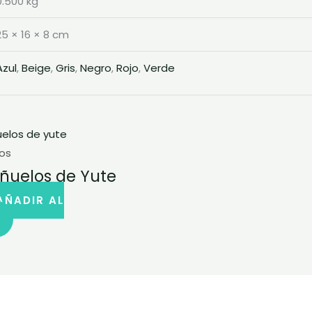
0.500 kg
25 × 16 × 8 cm
Azul
,
Beige
,
Gris
,
Negro
,
Rojo
,
Verde
los
ñuelos de Yute
AÑADIR AL