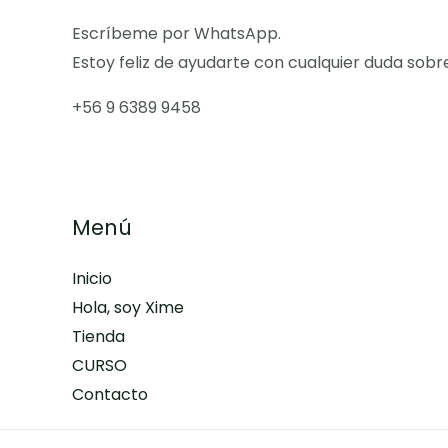
en
Escríbeme por WhatsApp.
la
Estoy feliz de ayudarte con cualquier duda sobr
página
de
+56 9 6389 9458
producto
Menú
Inicio
Hola, soy Xime
Tienda
CURSO
Contacto