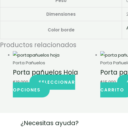
Peso
Dimensiones
Color borde
Productos relacionados
Este
producto
Porta Pañuelos
Porta Pañue
tiene
Porta pañuelos Hoja
Porta pa
múltiples
$
18,000
SELECCIONAR
$
15,000
variantes.
OPCIONES
CARRITO
Las
opciones
se
pueden
¿Necesitas ayuda?
elegir