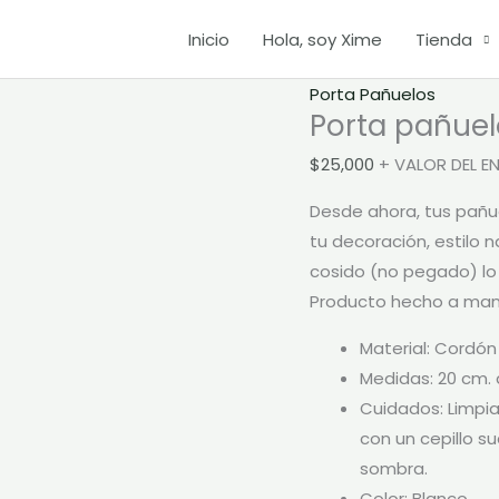
Inicio
Hola, soy Xime
Tienda
Porta
Porta Pañuelos
Porta pañue
pañuelos
Boho
$
25,000
+ VALOR DEL E
cantidad
Desde ahora, tus pañu
tu decoración, estilo 
cosido (no pegado) lo 
Producto hecho a man
Material: Cordón
Medidas: 20 cm. 
Cuidados: Limpi
con un cepillo su
sombra.
Color: Blanco.