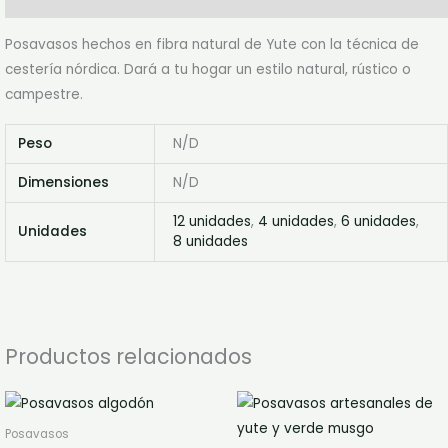
Posavasos hechos en fibra natural de Yute con la técnica de
cestería nórdica. Dará a tu hogar un estilo natural, rústico o
campestre.
Peso
N/D
Dimensiones
N/D
12 unidades
,
4 unidades
,
6 unidades
,
Unidades
8 unidades
Productos relacionados
Rango
Rango
Este
de
de
producto
precios:
precios:
Posavasos
desde
desde