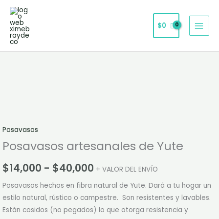
Ir
al
$
0
contenido
Posavasos
Rango
artesanales
de
de
Yute
precios:
cantidad
desde
Posavasos
$14,000
Posavasos artesanales de Yute
hasta
$
14,000
-
$
40,000
+ VALOR DEL ENVÍO
$40,000
Posavasos hechos en fibra natural de Yute. Dará a tu hogar un
estilo natural, rústico o campestre. Son resistentes y lavables.
Están cosidos (no pegados) lo que otorga resistencia y