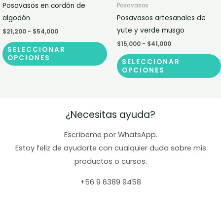
tiene
Posavasos en cordón de
Posavasos
$21,200
$15,000
múltiples
hasta
hasta
algodón
Posavasos artesanales de
$54,000
$41,000
variantes.
yute y verde musgo
$
21,200
-
$
54,000
Las
$
15,000
-
$
41,000
SELECCIONAR
opciones
OPCIONES
SELECCIONAR
se
OPCIONES
pueden
elegir
en
¿Necesitas ayuda?
la
página
Escríbeme por WhatsApp.
de
Estoy feliz de ayudarte con cualquier duda sobre mis
producto
productos o cursos.
+56 9 6389 9458