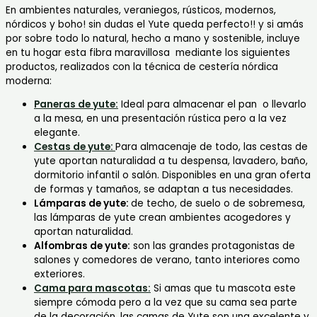
En ambientes naturales, veraniegos, rústicos, modernos,
nórdicos y boho! sin dudas el Yute queda perfecto!! y si amás
por sobre todo lo natural, hecho a mano y sostenible, incluye
en tu hogar esta fibra maravillosa mediante los siguientes
productos, realizados con la técnica de cestería nórdica
moderna:
Paneras de yute:
Ideal para almacenar el pan o llevarlo
a la mesa, en una presentación rústica pero a la vez
elegante.
Cestas de yute:
Para almacenaje de todo, las cestas de
yute aportan naturalidad a tu despensa, lavadero, baño,
dormitorio infantil o salón. Disponibles en una gran oferta
de formas y tamaños, se adaptan a tus necesidades.
Lámparas de yute:
de techo, de suelo o de sobremesa,
las lámparas de yute crean ambientes acogedores y
aportan naturalidad.
Alfombras de yute:
son las grandes protagonistas de
salones y comedores de verano, tanto interiores como
exteriores.
Cama para mascotas:
Si amas que tu mascota este
siempre cómoda pero a la vez que su cama sea parte
de la decoración, las camas de Yute son una excelente y