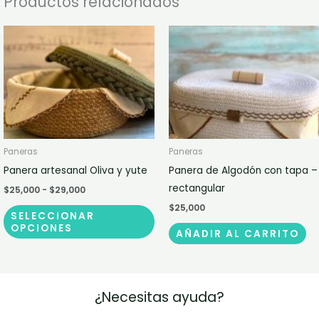
Productos relacionados
Rango
Este
de
producto
precios:
desde
tiene
$25,000
múltiples
hasta
$29,000
variantes.
Las
opciones
Paneras
Paneras
se
Panera artesanal Oliva y yute
Panera de Algodón con tapa –
pueden
rectangular
$
25,000
-
$
29,000
elegir
$
25,000
en
SELECCIONAR
OPCIONES
la
AÑADIR AL CARRITO
página
de
producto
¿Necesitas ayuda?