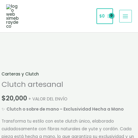
Ir
al
$
0
contenido
Clutch
artesanal
cantidad
Carteras y Clutch
Clutch artesanal
$
20,000
+ VALOR DEL ENVÍO
✨
Clutch o sobre de mano – Exclusividad Hecha a Mano
Transforma tu estilo con este clutch único, elaborado
cuidadosamente con fibras naturales de yute y cordón. Cada
pieza está hecha a mano, lo que garantiza su exclusividad y un